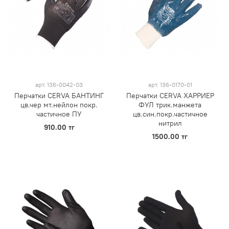
арт.
136-0042-03
арт.
136-0170-01
Перчатки CERVA БАНТИНГ
Перчатки CERVA ХАРРИЕР
цв.чер мт.нейлон покр.
ФУЛ трик.манжета
частичное ПУ
цв.син.покр.частичное
нитрил
910.00 тг
1500.00 тг