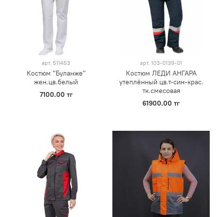
арт.
511453
арт.
103-0139-01
Костюм "Буланже"
Костюм ЛЕДИ АНГАРА
жен.цв.белый
утеплённый цв.т-син-крас.
тк.смесовая
7100.00 тг
61900.00 тг