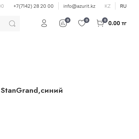
00
+7(7142) 28 20 00
info@azurit.kz
KZ
RU
0
0
0
0.00 тг
 StanGrand,синий