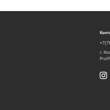
Конт
+7(7
г. К
Prof