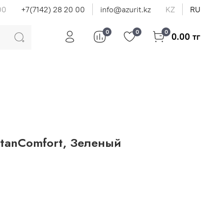
00
+7(7142) 28 20 00
info@azurit.kz
KZ
RU
0
0
0
0.00 тг
StanComfort, Зеленый