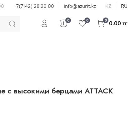
00
+7(7142) 28 20 00
info@azurit.kz
KZ
RU
0
0
0
0.00 тг
е c высокими берцами ATTACK