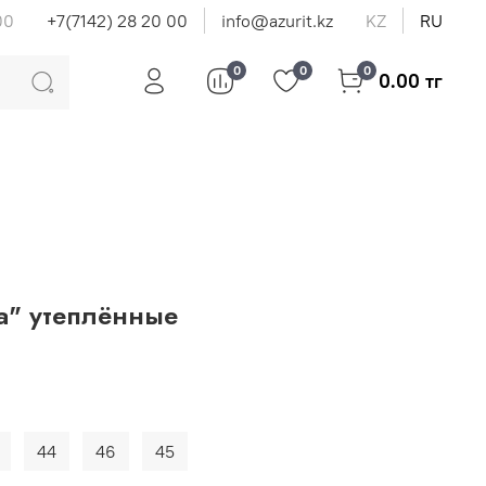
00
+7(7142) 28 20 00
info@azurit.kz
KZ
RU
0
0
0
0.00 тг
а" утеплённые
44
46
45