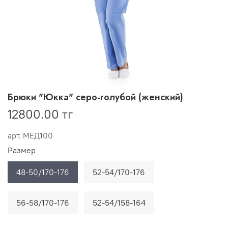
Брюки "Юкка" серо-голубой (женский)
12800.00 тг
арт.
МЕД100
Размер
48-50/170-176
52-54/170-176
56-58/170-176
52-54/158-164