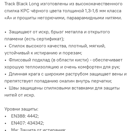
Track Black Long изготовлены из высококачественного
спилка КРС чёрного цвета толщиной 1,3-1,6 мм класса
«А» и прошиты негорючими, параарамидными нитями.
• Защищают от искр, брызг металла и открытого
пламени (есть сертификат);
• Спилок высокого качества, плотный, мягкий,
устойчивый к истиранию и порезам;
• Флисовый подклад (в области кисти) - обеспечивает
хорошую теплоизоляцию и очень комфортен для рук;
• Длинная крага с широким раструбом защищает вены и
препятствует попаданию окалин внутрь перчатки;
• Швы защищены спилковыми вставками для защиты
нитей от искр.
Уровни защиты:
• EN388: 4442;
• EN407: 434342;
• Ми: Защита от истирания;