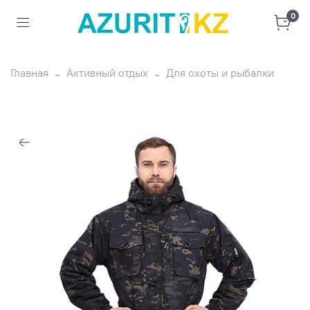
0
Главная
Активный отдых
Для охоты и рыбалки