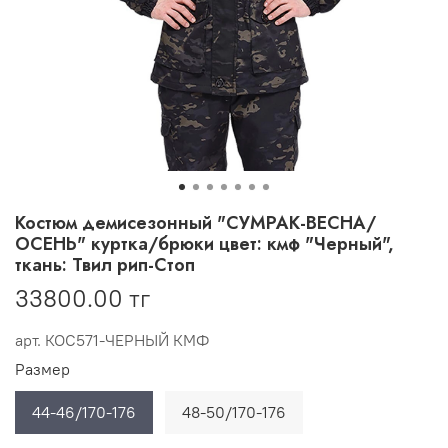
Костюм демисезонный "СУМРАК-ВЕСНА/
ОСЕНЬ" куртка/брюки цвет: кмф "Черный",
ткань: Твил рип-Стоп
33800.00 тг
арт.
КОС571-ЧЕРНЫЙ КМФ
Размер
44-46/170-176
48-50/170-176