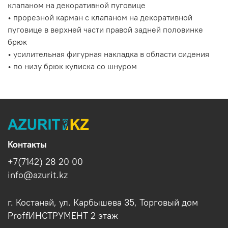
клапаном на декоративной пуговице
• прорезной карман с клапаном на декоративной
пуговице в верхней части правой задней половинке
брюк
• усилительная фигурная накладка в области сидения
• по низу брюк кулиска со шнуром
Контакты
+7(7142) 28 20 00
info@azurit.kz
г. Костанай, ул. Карбышева 35, Торговый дом
ProffИНСТРУМЕНТ 2 этаж