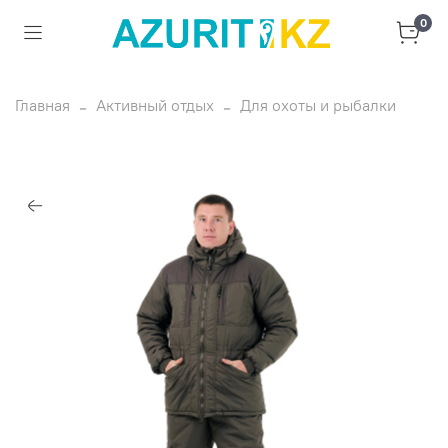
0
Главная
Активный отдых
Для охоты и рыбалки