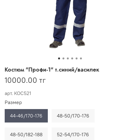
Костюм "Профи-1" т.синий/василек
10000.00 тг
арт.
КОС521
Размер
44-46/170-176
48-50/170-176
48-50/182-188
52-54/170-176