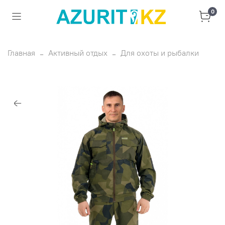
0
Главная
Активный отдых
Для охоты и рыбалки