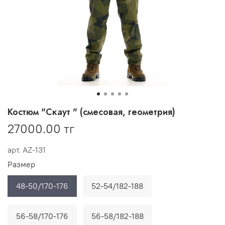
Костюм "Скаут " (смесовая, геометрия)
27000.00 тг
арт.
AZ-131
Размер
48-50/170-176
52-54/182-188
56-58/170-176
56-58/182-188