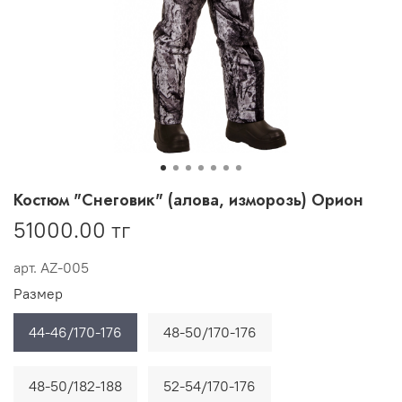
Костюм "Снеговик" (алова, изморозь) Орион
51000.00 тг
арт.
AZ-005
Размер
44-46/170-176
48-50/170-176
48-50/182-188
52-54/170-176