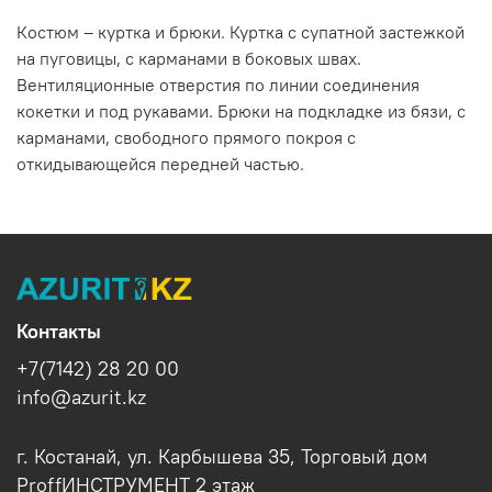
Костюм – куртка и брюки. Куртка с супатной застежкой
на пуговицы, с карманами в боковых швах.
Вентиляционные отверстия по линии соединения
кокетки и под рукавами. Брюки на подкладке из бязи, с
карманами, свободного прямого покроя с
откидывающейся передней частью.
Контакты
+7(7142) 28 20 00
info@azurit.kz
г. Костанай, ул. Карбышева 35, Торговый дом
ProffИНСТРУМЕНТ 2 этаж