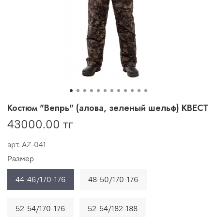
Костюм "Вепрь" (алова, зеленый шельф) КВЕСТ
43000.00 тг
арт.
AZ-041
Размер
44-46/170-176
48-50/170-176
52-54/170-176
52-54/182-188