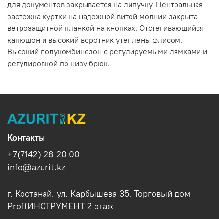
для документов закрывается на липучку. Центральная
застежка куртки на надежной витой молнии закрыта
ветрозащитной планкой на кнопках. Отстегивающийся
капюшон и высокий воротник утеплены флисом.
Высокий полукомбинезон с регулируемыми лямками и
регулировкой по низу брюк.
Контакты
+7(7142) 28 20 00
info@azurit.kz
г. Костанай, ул. Карбышева 35, Торговый дом
ProffИНСТРУМЕНТ 2 этаж