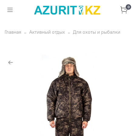
0
Главная
Активный отдых
Для охоты и рыбалки