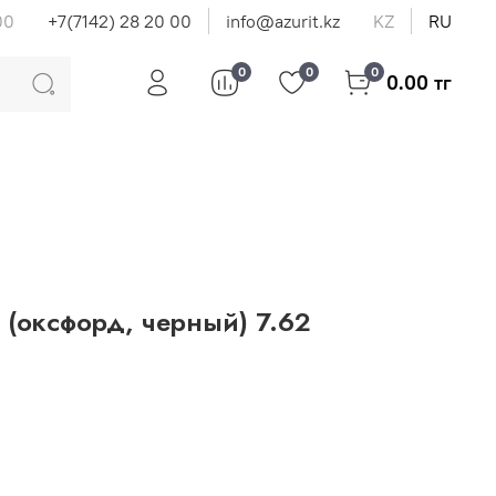
00
+7(7142) 28 20 00
info@azurit.kz
KZ
RU
0
0
0
0.00 тг
 (оксфорд, черный) 7.62