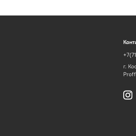
Конт
+7(7
г. К
Prof