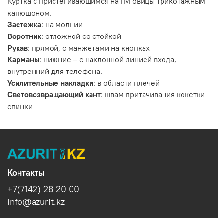
Куртка с пристёгивающимся на пуговицы трикотажным
капюшоном.
Застежка
:
на молнии
Воротник
:
отложной со стойкой
Рукав
:
прямой, с манжетами на кнопках
Карманы
:
нижние – с наклонной линией входа,
внутренний для телефона.
Усилительные накладки
:
в области плечей
Световозвращающий кант
:
швам притачивания кокетки
спинки
Контакты
+7(7142) 28 20 00
info@azurit.kz