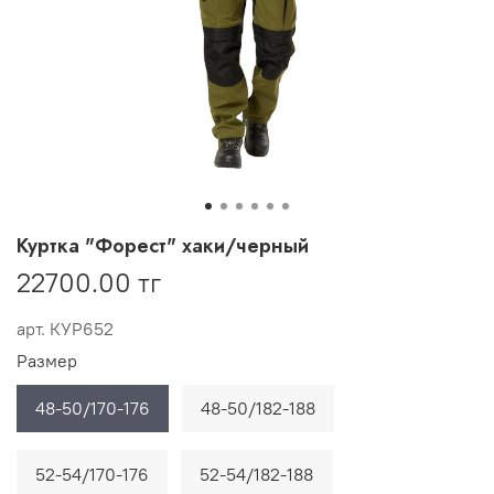
Куртка "Форест" хаки/черный
22700.00 тг
арт.
КУР652
Размер
48-50/170-176
48-50/182-188
52-54/170-176
52-54/182-188