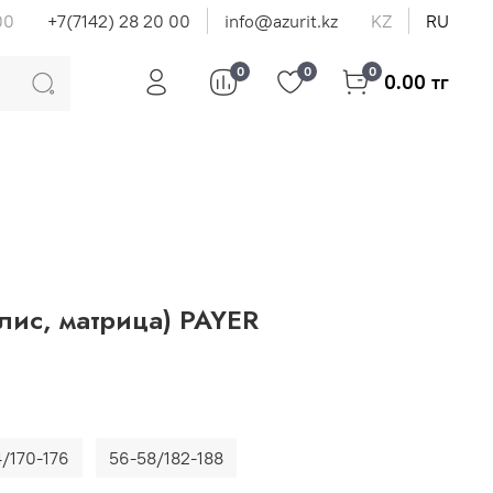
00
+7(7142) 28 20 00
info@azurit.kz
KZ
RU
0
0
0
0.00 тг
флис, матрица) PAYER
/170-176
56-58/182-188