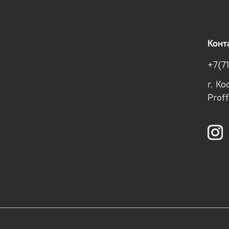
Конт
+7(7
г. К
Prof