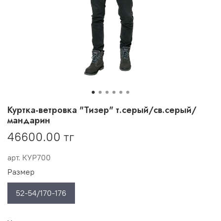
Куртка-ветровка "Тизер" т.серый/св.серый/
мандарин
46600.00 тг
арт.
КУР700
Размер
52-54/170-176