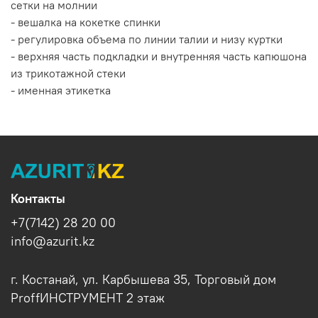
сетки на молнии
- вешалка на кокетке спинки
- регулировка объема по линии талии и низу куртки
- верхняя часть подкладки и внутренняя часть капюшона
из трикотажной стеки
- именная этикетка
Контакты
+7(7142) 28 20 00
info@azurit.kz
г. Костанай, ул. Карбышева 35, Торговый дом
ProffИНСТРУМЕНТ 2 этаж