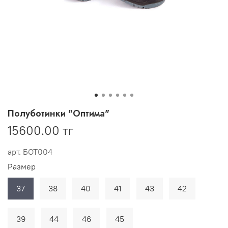
Полуботинки "Оптима"
15600.00 тг
арт.
БОТ004
Размер
37
38
40
41
43
42
39
44
46
45